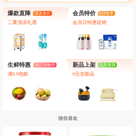
爆款直降
会员特价
清凉放价
VIP专享
二重清凉礼遇
会员日特惠促销
生鲜特惠
新品上架
疯狂抢购中
品质保障
满9.9包邮
0元尝新品
猜你喜欢