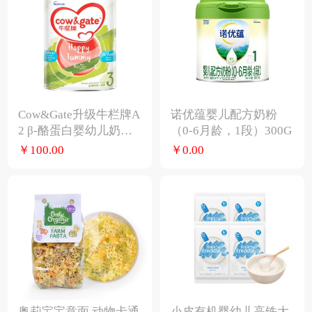
Cow&Gate升级牛栏牌A
诺优蕴婴儿配方奶粉
2 β-酪蛋白婴幼儿奶粉3
（0-6月龄，1段）300G
段四罐900g
￥100.00
￥0.00
奥莉宝宝意面 动物卡通
小皮有机婴幼儿高铁大