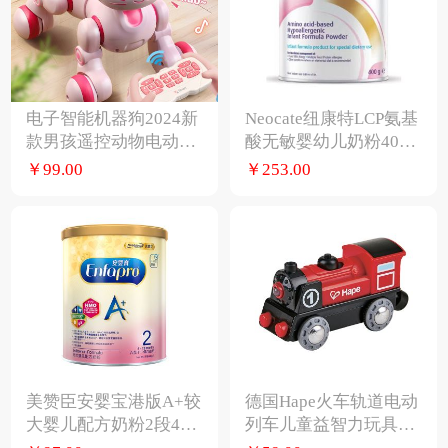
电子智能机器狗2024新
Neocate纽康特LCP氨基
款男孩遥控动物电动跳
酸无敏婴幼儿奶粉400
舞机器猫儿童玩具女孩
g/罐配方
￥99.00
￥253.00
美赞臣安婴宝港版A+较
德国Hape火车轨道电动
大婴儿配方奶粉2段400
列车儿童益智力玩具宝
g/罐
宝婴幼儿模型