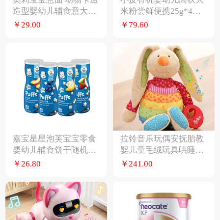
造型婴幼儿辅食意大利
米粉尝鲜便携25g*4宝
面
宝辅食米糊6月
￥29.00
￥79.60
嘉宝星星泡芙宝宝零食
拉铃音乐玩偶安抚胎教
婴幼儿辅食饼干随机口
婴儿童毛绒玩具哄睡宝
味
宝床推车挂件
￥26.80
￥241.00