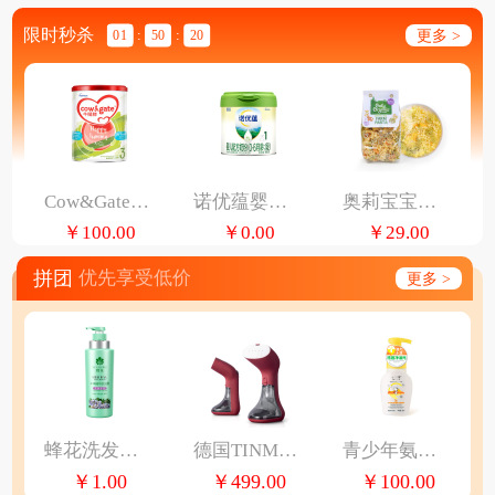
限时秒杀
更多 >
01
:
50
:
20
Cow&Gate升级牛栏牌A2 β-酪蛋白婴幼儿奶粉3段四罐900g
诺优蕴婴儿配方奶粉（0-6月龄，1段）300G
奥莉宝宝意面 动物卡通造型婴幼儿辅食意大利面
￥100.00
￥0.00
￥29.00
拼团
优先享受低价
更多 >
蜂花洗发水本草植萃精华轻盈舒爽去油保湿洗发露丝滑易梳理500ml
德国TINME手持挂烫机家用熨烫衣服小型便携式蒸汽熨斗烫衣服神器
青少年氨基酸洗面奶深层洁面乳青春期女孩男孩控油祛痘泡沫去黑头
￥1.00
￥499.00
￥100.00